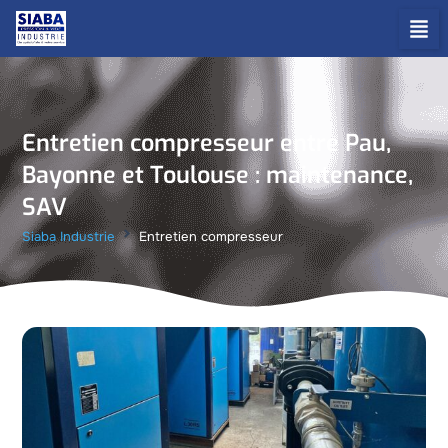
Aller
au
contenu
Entretien compresseur entre Pau,
Bayonne et Toulouse : maintenance,
SAV
Siaba Industrie
Entretien compresseur