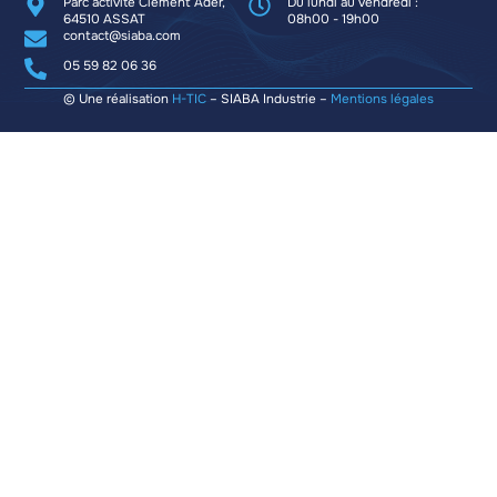
Parc activité Clément Ader,
Du lundi au vendredi :
64510 ASSAT
08h00 - 19h00
contact@siaba.com
05 59 82 06 36
© Une réalisation
H-TIC
– SIABA Industrie –
Mentions légales