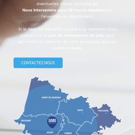
éventuelles pièces de rechange.
Nous intervenons sous 48 heures maximum
sur
l’ensemble du département.
Si le délai de réparation s’avère trop important nous
possédons un
parc de compresseur de prêt
, pour
permettre la continuité de votre production dans les
meilleurs délais.
CONTACTEZ NOUS