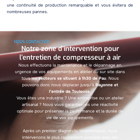
une continuité de production remarquable et vous évitera de
nombreuses pannes.
NOUS CONTACTER
Notre zone d’intervention pour
l’entretien de compresseur à air
Nous effectuons la maintenance et le dépannage en
urgence de vos équipements en atelier ou sur site dans
tous les
secteurs se situant à 1h30 de Pau
. Nous
pouvons donc nous déplacer jusqu’à
Bayonne et
l’entrée de Toulouse.
Vous êtes une industrie ? Une entreprise ou un atelier
artisanal ? Nous vous garantissons une réactivité
optimale pour préserver la performance et la durée de
vie de vos équipements.
Après un premier diagnostic téléphonique, nous
intervenons le plus rapidement possible avec les